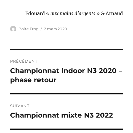
Edouard
« aux mains d’argents »
& Arnaud
Auteur
Publié
Boite Frog
2 mars 2020
le
Navigation
PRÉCÉDENT
de
Championnat Indoor N3 2020 –
Publication
précédente :
phase retour
l’article
SUIVANT
Championnat mixte N3 2022
Publication
suivante :