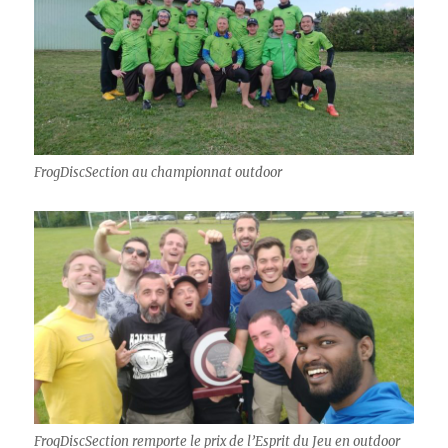
FrogDiscSection au championnat outdoor
FrogDiscSection remporte le prix de l’Esprit du Jeu en outdoor