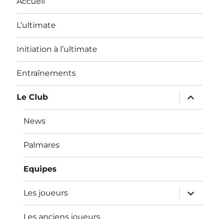
Accueil
L’ultimate
Initiation à l’ultimate
Entraînements
ouvrir
Le Club
le
sous-
menu
News
Palmares
Equipes
ouvrir
Les joueurs
le
sous-
menu
Les anciens joueurs