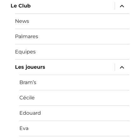
ouvrir
Le Club
le
sous-
menu
News
Palmares
Equipes
ouvrir
Les joueurs
le
sous-
menu
Bram’s
Cécile
Edouard
Eva